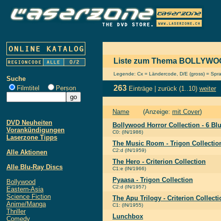
Liste zum Thema BOLLYW
Legende: Cx = Ländercode, D/E (gross) = Sprach
Suche
263
Filmtitel
Person
Einträge |
zurück
(1..10)
weiter
Name
(Anzeige:
mit Cover
)
DVD Neuheiten
Bollywood Horror Collection - 6 Bl
Vorankündigungen
C0: (IN/1986)
Laserzone Tipps
The Music Room - Trigon Collectio
C2:d (IN/1959)
Alle Aktionen
The Hero - Criterion Collection
Alle Blu-Ray Discs
C1:e (IN/1966)
Pyaasa - Trigon Collection
Bollywood
C2:d (IN/1957)
Eastern-Asia
Science Fiction
The Apu Trilogy - Criterion Collecti
Anime/Manga
C1: (IN/1955)
Thriller
Lunchbox
Comedy