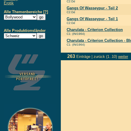
C2:Dd
Erotik
Gangs Of Wasseypur - Teil 2
Alle Themenbereiche
[?]
C2:Dd
Gangs Of Wasseypur - Teil 1
C2:Dd
Charulata - Criterion Collection
Alle Produktionsländer
C1: (IN/1964)
Charulata - Criterion Collection - B
C1: (IN/1964)
263
Einträge |
zurück
(1..10)
weiter