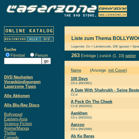
Liste zum Thema BOLLYW
Legende: Cx = Ländercode, D/E (gross) = Sprach
Suche
263
Filmtitel
Person
Einträge |
zurück
(1..10)
weiter
Name
(Anzeige:
mit Cover
)
DVD Neuheiten
100 Days
Vorankündigungen
C0:e (IN/1991)
Laserzone Tipps
A Date With Shahrukh - Seine Best
C2:d
Alle Aktionen
A Peck On The Cheek
Alle Blu-Ray Discs
C1:E (IN/2002)
Aankhen
Bollywood
C0:e (IN/2002)
Eastern-Asia
Science Fiction
Aarzoo
Anime/Manga
C0:e (IN/1999)
Thriller
Ab Ke Baras
Comedy