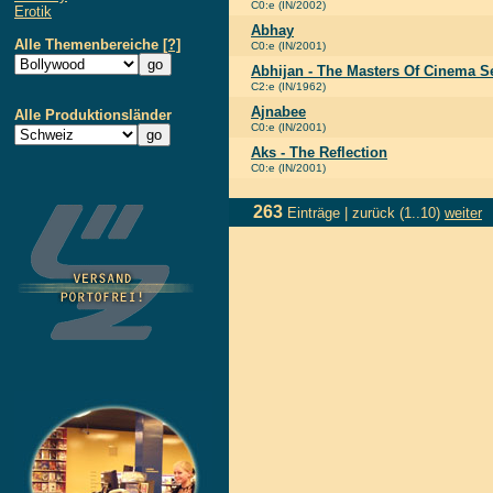
C0:e (IN/2002)
Erotik
Abhay
Alle Themenbereiche
[?]
C0:e (IN/2001)
Abhijan - The Masters Of Cinema S
C2:e (IN/1962)
Ajnabee
Alle Produktionsländer
C0:e (IN/2001)
Aks - The Reflection
C0:e (IN/2001)
263
Einträge |
zurück
(1..10)
weiter