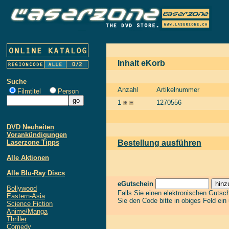
Inhalt eKorb
Suche
Anzahl
Artikelnummer
Filmtitel
Person
1
1270556
DVD Neuheiten
Vorankündigungen
Laserzone Tipps
Bestellung ausführen
Alle Aktionen
Alle Blu-Ray Discs
eGutschein
Bollywood
Falls Sie einen elektronischen Gutsc
Eastern-Asia
Sie den Code bitte in obiges Feld ein
Science Fiction
Anime/Manga
Thriller
Comedy