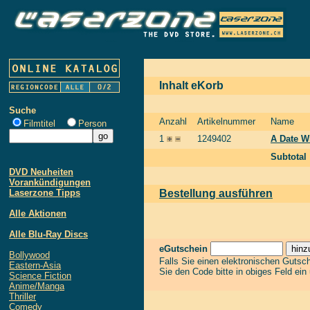
Inhalt eKorb
Suche
Anzahl
Artikelnummer
Name
Filmtitel
Person
1
1249402
A Date W
Subtotal
DVD Neuheiten
Vorankündigungen
Laserzone Tipps
Bestellung ausführen
Alle Aktionen
Alle Blu-Ray Discs
eGutschein
Bollywood
Falls Sie einen elektronischen Gutsc
Eastern-Asia
Sie den Code bitte in obiges Feld ein
Science Fiction
Anime/Manga
Thriller
Comedy