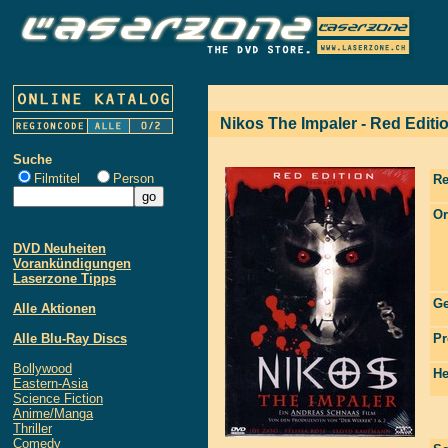
Nikos The Impaler - Red Edit
Suche
Filmtitel
Person
Re
Or
DVD Neuheiten
Vorankündigungen
Laserzone Tipps
Ge
Alle Aktionen
Alle Blu-Ray Discs
Pr
Bollywood
He
Eastern-Asia
Science Fiction
Anime/Manga
Thriller
Comedy