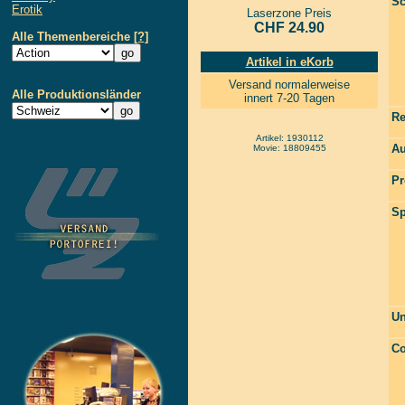
Sc
Erotik
Laserzone Preis
CHF 24.90
Alle Themenbereiche
[?]
Artikel in eKorb
Versand normalerweise
Alle Produktionsländer
innert 7-20 Tagen
Re
Artikel: 1930112
Au
Movie: 18809455
Pr
Sp
Un
Co