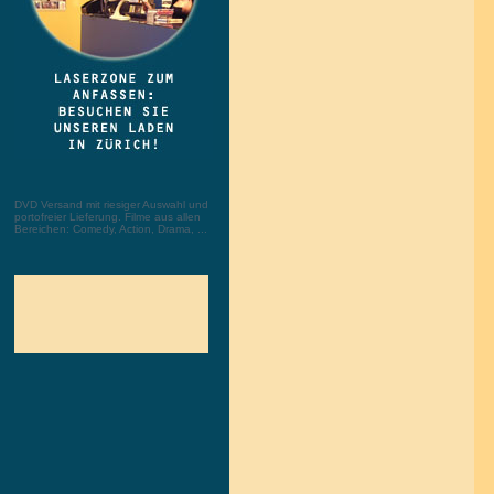
DVD Versand mit riesiger Auswahl und
portofreier Lieferung. Filme aus allen
Bereichen: Comedy, Action, Drama, ...