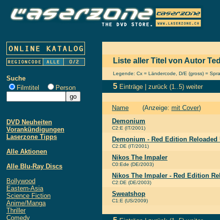
Liste aller Titel von Autor 
Legende: Cx = Ländercode, D/E (gross) = Sprach
Suche
5
Einträge |
zurück
(1..5)
weiter
Filmtitel
Person
Name
(Anzeige:
mit Cover
)
Demonium
DVD Neuheiten
C2:E (IT/2001)
Vorankündigungen
Laserzone Tipps
Demonium - Red Edition Reloaded 
C2:DE (IT/2001)
Alle Aktionen
Nikos The Impaler
C0:Ede (DE/2003)
Alle Blu-Ray Discs
Nikos The Impaler - Red Edition R
Bollywood
C2:DE (DE/2003)
Eastern-Asia
Sweatshop
Science Fiction
C1:E (US/2009)
Anime/Manga
Thriller
Comedy