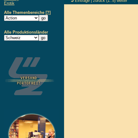
5
Einträge |
zurück
(1..5)
weiter
Erotik
Alle Themenbereiche
[?]
Alle Produktionsländer