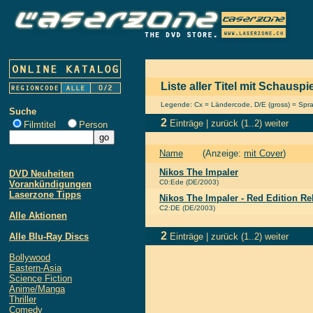
Liste aller Titel mit Schausp
Legende: Cx = Ländercode, D/E (gross) = Sprach
Suche
2
Einträge |
zurück
(1..2)
weiter
Filmtitel
Person
Name
(Anzeige:
mit Cover
)
Nikos The Impaler
DVD Neuheiten
C0:Ede (DE/2003)
Vorankündigungen
Laserzone Tipps
Nikos The Impaler - Red Edition R
C2:DE (DE/2003)
Alle Aktionen
2
Alle Blu-Ray Discs
Einträge |
zurück
(1..2)
weiter
Bollywood
Eastern-Asia
Science Fiction
Anime/Manga
Thriller
Comedy