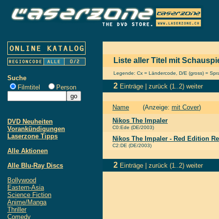
Liste aller Titel mit Schau
Legende: Cx = Ländercode, D/E (gross) = Sprac
Suche
2
Einträge |
zurück
(1..2)
weiter
Filmtitel
Person
Name
(Anzeige:
mit Cover
)
Nikos The Impaler
DVD Neuheiten
C0:Ede (DE/2003)
Vorankündigungen
Laserzone Tipps
Nikos The Impaler - Red Edition R
C2:DE (DE/2003)
Alle Aktionen
2
Alle Blu-Ray Discs
Einträge |
zurück
(1..2)
weiter
Bollywood
Eastern-Asia
Science Fiction
Anime/Manga
Thriller
Comedy