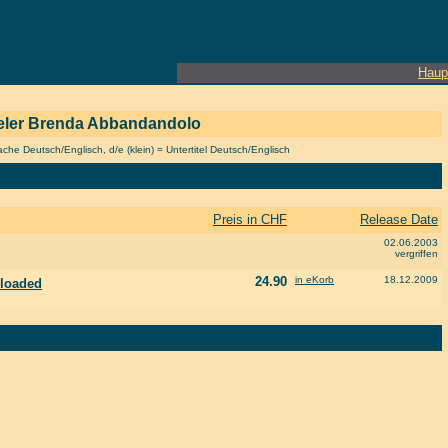
Haup
spieler Brenda Abbandandolo
he Deutsch/Englisch, d/e (klein) = Untertitel Deutsch/Englisch
Preis in CHF
Release Date
02.06.2003
vergriffen
24.90
in eKorb
18.12.2009
eloaded