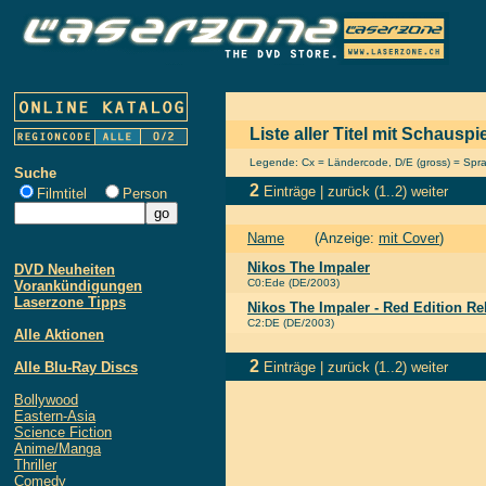
Liste aller Titel mit Schauspi
Legende: Cx = Ländercode, D/E (gross) = Sprach
Suche
2
Einträge |
zurück
(1..2)
weiter
Filmtitel
Person
Name
(Anzeige:
mit Cover
)
Nikos The Impaler
DVD Neuheiten
C0:Ede (DE/2003)
Vorankündigungen
Laserzone Tipps
Nikos The Impaler - Red Edition R
C2:DE (DE/2003)
Alle Aktionen
2
Alle Blu-Ray Discs
Einträge |
zurück
(1..2)
weiter
Bollywood
Eastern-Asia
Science Fiction
Anime/Manga
Thriller
Comedy