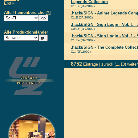
Legends Collection
Erotik
C1:Ee (JP/2002)
Alle Themenbereiche
[?]
.hack//SIGN - Anime Legends Comp
C1:E (JP/2002)
.hack//SIGN - Sign Login - Vol. 1 -
C0:Ee (JP/2002)
Alle Produktionsländer
.hack//SIGN - Sign Login - Vol. 1 -
C1:Ee (JP/2002)
.hack//SIGN - The Complete Collec
C1: (JP/2002)
8752
Einträge |
zurück
(1..10)
weiter