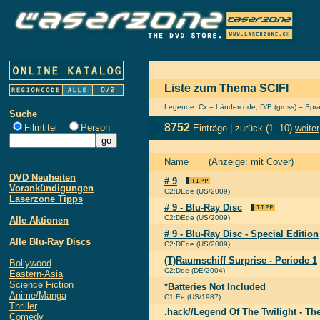
Liste zum Thema SCIFI
Legende: Cx = Ländercode, D/E (gross) = Sprach
Suche
8752
Filmtitel
Person
Einträge |
zurück
(1..10)
weiter
Name
(Anzeige:
mit Cover
)
DVD Neuheiten
# 9
Vorankündigungen
C2:DEde (US/2009)
Laserzone Tipps
# 9 - Blu-Ray Disc
C2:DEde (US/2009)
Alle Aktionen
# 9 - Blu-Ray Disc - Special Edition
Alle Blu-Ray Discs
C2:DEde (US/2009)
(T)Raumschiff Surprise - Periode 1
Bollywood
C2:Dde (DE/2004)
Eastern-Asia
Science Fiction
*Batteries Not Included
Anime/Manga
C1:Ee (US/1987)
Thriller
.hack//Legend Of The Twilight - T
Comedy