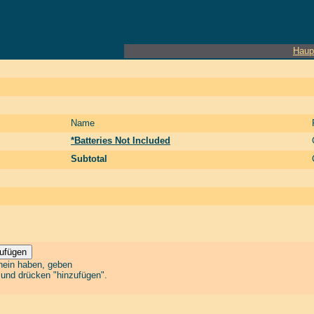
Haup
Name
*Batteries Not Included
Subtotal
chein haben, geben
n und drücken "hinzufügen".