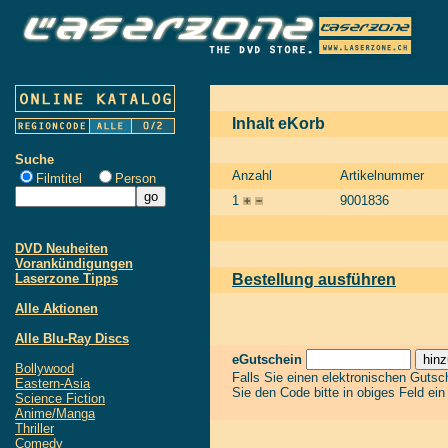
Inhalt eKorb
Suche
Anzahl
Artikelnummer
Filmtitel
Person
1
9001836
DVD Neuheiten
Vorankündigungen
Laserzone Tipps
Bestellung ausführen
Alle Aktionen
Alle Blu-Ray Discs
eGutschein
Bollywood
Falls Sie einen elektronischen Guts
Eastern-Asia
Sie den Code bitte in obiges Feld ei
Science Fiction
Anime/Manga
Thriller
Comedy