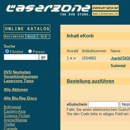
Inhalt eKorb
Suche
Anzahl
Artikelnummer
Name
Filmtitel
Person
1
1554882
.hack//SIG
Subtotal
DVD Neuheiten
Vorankündigungen
Laserzone Tipps
Bestellung ausführen
Alle Aktionen
Alle Blu-Ray Discs
eGutschein
Bollywood
Falls Sie einen elektronischen Gutsc
Eastern-Asia
Sie den Code bitte in obiges Feld ein
Science Fiction
Anime/Manga
Thriller
Comedy