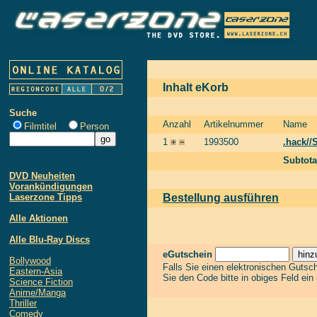
Inhalt eKorb
Suche
Anzahl
Artikelnummer
Name
Filmtitel
Person
1
1993500
.hack//
Subtota
DVD Neuheiten
Vorankündigungen
Laserzone Tipps
Bestellung ausführen
Alle Aktionen
Alle Blu-Ray Discs
eGutschein
Bollywood
Falls Sie einen elektronischen Gutsc
Eastern-Asia
Sie den Code bitte in obiges Feld ein
Science Fiction
Anime/Manga
Thriller
Comedy