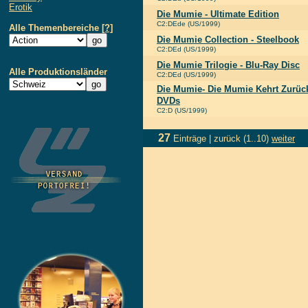
Erotik
Die Mumie - Ultimate Edition
C2:DEde (US/1999)
Alle Themenbereiche
[?]
Die Mumie Collection - Steelbook
C2:DEd (US/1999)
Die Mumie Trilogie - Blu-Ray Disc
Alle Produktionsländer
C2:DEd (US/1999)
Die Mumie- Die Mumie Kehrt Zurück 
DVDs
C2:D (US/1999)
27
Einträge |
zurück
(1..10)
weiter