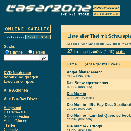
Liste aller Titel mit Schaus
Legende: Cx = Ländercode, D/E (gross) = Sprach
Suche
27
Einträge |
zurück
(1..10)
weiter
Filmtitel
Person
Name
(Anzeige:
mit Cover
)
Anger Management
DVD Neuheiten
C1:Ee (US/2003)
Vorankündigungen
Laserzone Tipps
Das Schwiegermonster
C2:DEd (US/2005)
Alle Aktionen
Die Mumie
C2:DEde (US/1999)
Alle Blu-Ray Discs
Die Mumie - Blu-Ray Disc Steelboo
Bollywood
C2:DEd (US/1999)
Eastern-Asia
Die Mumie - Limited Quersteelbook 
Science Fiction
C2:DEd (US/1999)
Anime/Manga
Thriller
Die Mumie - Trilogy
Comedy
C2:DEd (US/1999)