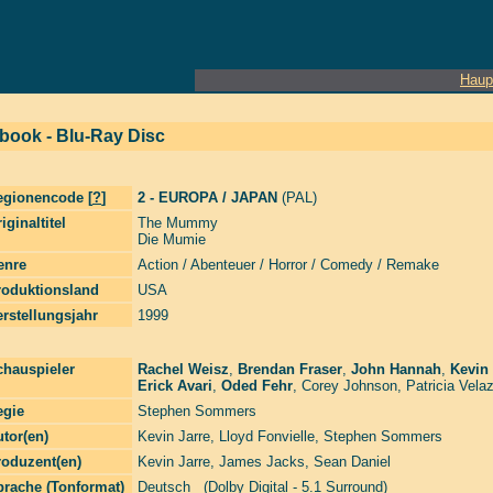
Haup
lbook - Blu-Ray Disc
egionencode [
?
]
2 - EUROPA / JAPAN
(PAL)
iginaltitel
The Mummy
Die Mumie
enre
Action / Abenteuer / Horror / Comedy / Remake
roduktionsland
USA
rstellungsjahr
1999
chauspieler
Rachel Weisz
,
Brendan Fraser
,
John Hannah
,
Kevin
Erick Avari
,
Oded Fehr
,
Corey Johnson
,
Patricia Vela
egie
Stephen Sommers
tor(en)
Kevin Jarre
,
Lloyd Fonvielle
,
Stephen Sommers
roduzent(en)
Kevin Jarre
,
James Jacks
,
Sean Daniel
prache (Tonformat)
Deutsch (Dolby Digital - 5.1 Surround)