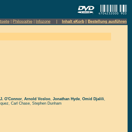
tseite
|
Philosophie
|
Infozone
|
Inhalt eKorb
|
Bestellung ausführen
 J. O'Connor
,
Arnold Vosloo
,
Jonathan Hyde
,
Omid Djalili
,
zquez
,
Carl Chase
,
Stephen Dunham