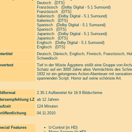
Deutsch (DTS)
Französisch (Dolby Digital - 5.1 Surround)
Französisch (DTS)
Italienisch (Dolby Digital - 5.1 Surround)
Italienisch (DTS)
Spanisch (Dolby Digital - 5.1 Surround)
Spanisch (DTS)
Japanisch (Dolby Digital - 5.1 Surround)
Japanisch (DTS)
Englisch (Dolby Digital - 5.1 Surround)
Englisch (DTS)
tertitel
Deutsch, Dänisch, Englisch, Finnisch, Französisch, Hol
Schwedisch
vertext
Tief in der Wüste Ägyptens stößt eine Gruppe von Arch
Schatz auf ein 3000 Jahre altes Vermächtnis des Schr
1932 ist ein gelungenes Action-Abenteuer mit sensation
spannenden Script. Horror auf seine schönste Art.
ldformat
2.35:1 Aufbereitet für 16:9 Bildschirme
ltersempfehlung LZ
ab 12 Jahren
ufzeit
124 Minuten
röffentlichung
04.11.2010
ecial Features
U-Control (in HD)
Meine Szenen (in HD)