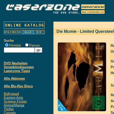
Die Mumie - Limited Querstee
Suche
Filmtitel
Person
R
Or
G
DVD Neuheiten
Vorankündigungen
P
Laserzone Tipps
He
Alle Aktionen
S
Alle Blu-Ray Discs
Bollywood
R
Eastern-Asia
Au
Science Fiction
Anime/Manga
P
Thriller
S
Comedy