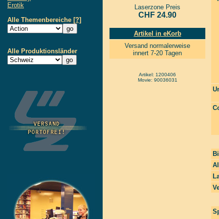
Erotik
Laserzone Preis
CHF 24.90
Alle Themenbereiche
[?]
Artikel in eKorb
Versand normalerweise
Alle Produktionsländer
innert 7-20 Tagen
Artikel: 1200406
Movie: 90036031
Un
Co
Bi
A
La
Ve
Sp