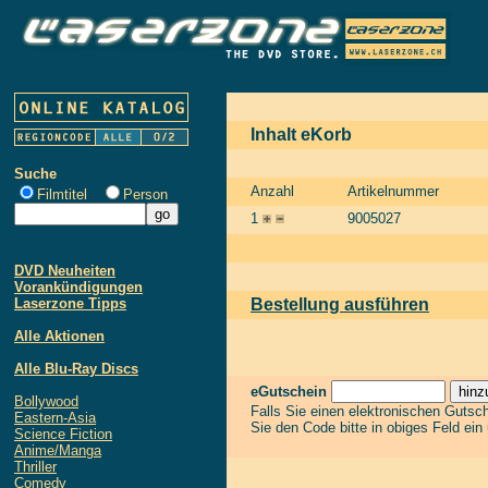
Inhalt eKorb
Suche
Anzahl
Artikelnummer
Filmtitel
Person
1
9005027
DVD Neuheiten
Vorankündigungen
Laserzone Tipps
Bestellung ausführen
Alle Aktionen
Alle Blu-Ray Discs
eGutschein
Bollywood
Falls Sie einen elektronischen Gutsc
Eastern-Asia
Sie den Code bitte in obiges Feld ein
Science Fiction
Anime/Manga
Thriller
Comedy