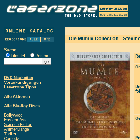
Die Mumie Collection - Steelb
Suche
Filmtitel
Person
Re
Or
DVD Neuheiten
Vorankündigungen
Di
Laserzone Tipps
fo
Alle Aktionen
Alle Blu-Ray Discs
Bollywood
Ge
Eastern-Asia
Science Fiction
Anime/Manga
Thriller
Pr
Comedy