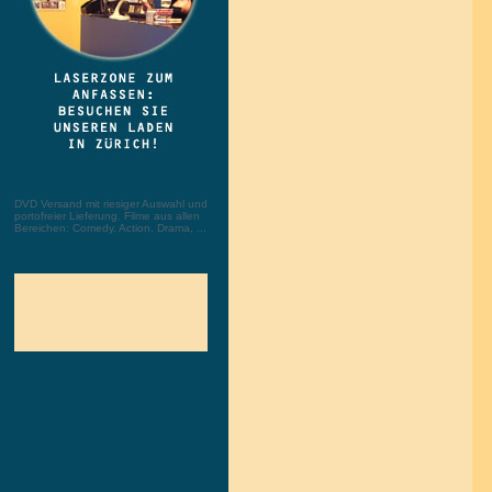
DVD Versand mit riesiger Auswahl und
portofreier Lieferung. Filme aus allen
Bereichen: Comedy, Action, Drama, ...