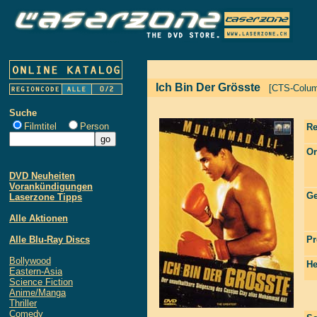
Ich Bin Der Grösste
[CTS-Colum
Suche
Filmtitel
Person
Re
Or
DVD Neuheiten
Vorankündigungen
Ge
Laserzone Tipps
Alle Aktionen
Alle Blu-Ray Discs
Pr
Bollywood
He
Eastern-Asia
Science Fiction
Anime/Manga
Thriller
Comedy