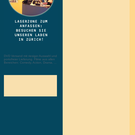
DVD Versand mit riesiger Auswahl und
portofreier Lieferung. Filme aus allen
Bereichen: Comedy, Action, Drama, ...