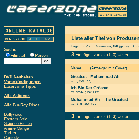
Liste aller Titel von Produze
Legende: Cx = Ländercode, D/E (gross) = Sprach
Suche
3
Einträge |
zurück
(1..3)
weiter
Filmtitel
Person
Name
(Anzeige:
mit Cover
)
Greatest - Muhammad Ali
DVD Neuheiten
C1: (US/1977)
Vorankündigungen
Laserzone Tipps
Ich Bin Der Grösste
C2:DEde (US/1977)
Alle Aktionen
Muhammad Ali - The Greatest
C2:DEd (US/1977)
Alle Blu-Ray Discs
Bollywood
3
Einträge |
zurück
(1..3)
weiter
Eastern-Asia
Science Fiction
Anime/Manga
Thriller
Comedy