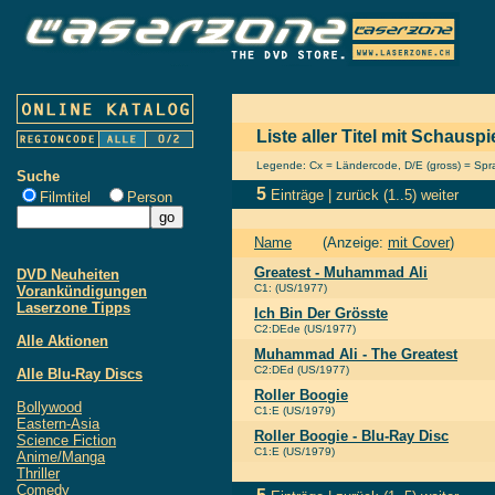
Liste aller Titel mit Schausp
Legende: Cx = Ländercode, D/E (gross) = Sprac
Suche
5
Einträge |
zurück
(1..5)
weiter
Filmtitel
Person
Name
(Anzeige:
mit Cover
)
Greatest - Muhammad Ali
DVD Neuheiten
C1: (US/1977)
Vorankündigungen
Laserzone Tipps
Ich Bin Der Grösste
C2:DEde (US/1977)
Alle Aktionen
Muhammad Ali - The Greatest
C2:DEd (US/1977)
Alle Blu-Ray Discs
Roller Boogie
Bollywood
C1:E (US/1979)
Eastern-Asia
Roller Boogie - Blu-Ray Disc
Science Fiction
C1:E (US/1979)
Anime/Manga
Thriller
Comedy