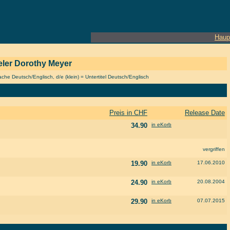
Haup
ieler Dorothy Meyer
he Deutsch/Englisch, d/e (klein) = Untertitel Deutsch/Englisch
Preis in CHF
Release Date
34.90
in eKorb
vergriffen
19.90
in eKorb
17.06.2010
24.90
in eKorb
20.08.2004
29.90
in eKorb
07.07.2015