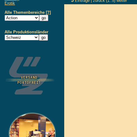
5
Einträge |
zurück
(1..5)
weiter
Erotik
Alle Themenbereiche
[?]
Alle Produktionsländer