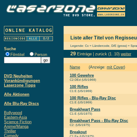
Liste aller Titel von Regisse
Legende: Cx = Ländercode, D/E (gross) = Sprach
Suche
29
Einträge |
zurück
(1..10)
weiter
Filmtitel
Person
Name
(Anzeige:
mit Cover
)
100 Gewehre
DVD Neuheiten
C2:DEd (US/1969)
Vorankündigungen
Laserzone Tipps
100 Rifles
C1:E (US/1969)
Alle Aktionen
100 Rifles - Blu-Ray Disc
C1:E (US/1969)
Alle Blu-Ray Discs
Breakheart Pass
Bollywood
C1:E (US/1975)
Eastern-Asia
Breakheart Pass - Blu-Ray Disc
Science Fiction
C2: (US/1975)
Anime/Manga
Thriller
Breakout
Comedy
C1:Ee (US/1975)