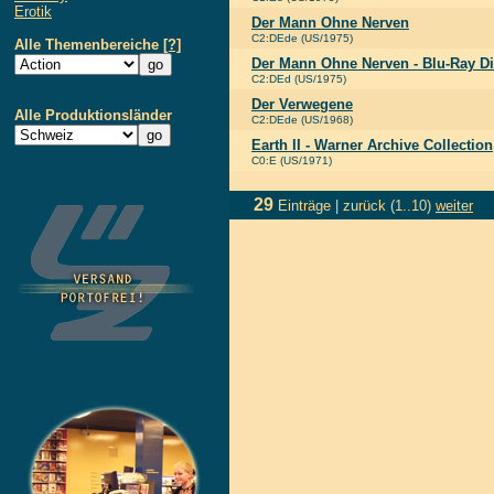
Erotik
Der Mann Ohne Nerven
C2:DEde (US/1975)
Alle Themenbereiche
[?]
Der Mann Ohne Nerven - Blu-Ray D
C2:DEd (US/1975)
Der Verwegene
Alle Produktionsländer
C2:DEde (US/1968)
Earth II - Warner Archive Collection
C0:E (US/1971)
29
Einträge |
zurück
(1..10)
weiter