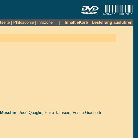
tseite
|
Philosophie
|
Infozone
|
Inhalt eKorb
|
Bestellung ausführen
 Moschin
,
José Quaglio
,
Enzo Tarascio
,
Fosco Giachetti