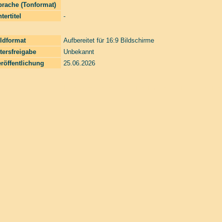
prache (Tonformat)
tertitel
-
ldformat
Aufbereitet für 16:9 Bildschirme
tersfreigabe
Unbekannt
röffentlichung
25.06.2026
Laserzone Online Shop. The Filmfreaks That Care. Ente