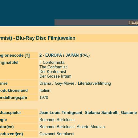
Haup
mist) - Blu-Ray Disc Filmjuwelen
egionencode [
?
]
2 - EUROPA / JAPAN
(PAL)
iginaltitel
Il Conformista
The Conformist
Der Konformist
Der Grosse Irrtum
enre
Drama / Gay-Movie / Literaturverfilmung
roduktionsland
Italien
rstellungsjahr
1970
chauspieler
Jean-Louis Trintignant
,
Stefania Sandrelli
,
Gastone
egie
Bernardo Bertolucci
tor(en)
Bernardo Bertolucci
,
Alberto Moravia
roduzent(en)
Giovanni Bertolucci