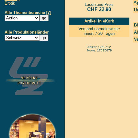
S
Erotik
Laserzone Preis
CHF 22.90
Un
Alle Themenbereiche
[?]
Artikel in eKorb
Bi
Versand normalerweise
Alle Produktionsländer
Al
innert 7-20 Tagen
Ve
Artikel: 1262712
Movie: 17635679