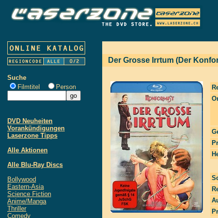
Der Grosse Irrtum (Der Konfor
Suche
Filmtitel
Person
R
Or
DVD Neuheiten
Vorankündigungen
G
Laserzone Tipps
P
Alle Aktionen
He
Alle Blu-Ray Discs
S
Bollywood
Eastern-Asia
R
Science Fiction
Au
Anime/Manga
Thriller
P
Comedy