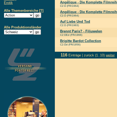
Angélique - Die Komplette Filmrei
Erotik
C2:D (FR/1964)
Alle Themenbereiche
[?]
Angélique - Die Komplette Filmreih
C2:D (FR/1964)
Auf Liebe Und Tod
C2:D (FR/1983)
Alle Produktionsländer
Brennt Paris? - Filjuwelen
C2:DEd (FR/1966)
Brigitte Bardot Collection
C2:Dd (FR/1956)
116
Einträge |
zurück
(1..10)
weiter