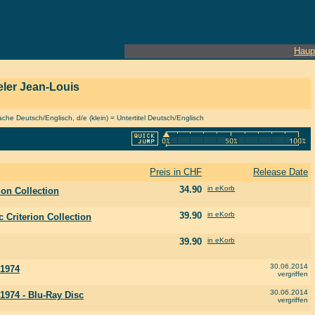
Haup
ieler Jean-Louis
he Deutsch/Englisch, d/e (klein) = Untertitel Deutsch/Englisch
Preis in CHF
Release Date
34.90
in eKorb
ion Collection
39.90
in eKorb
Criterion Collection
39.90
in eKorb
30.06.2014
-1974
vergriffen
30.06.2014
-1974 - Blu-Ray Disc
vergriffen