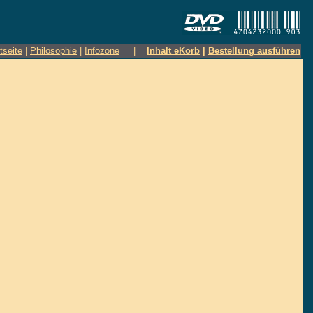
tseite
|
Philosophie
|
Infozone
|
Inhalt eKorb
|
Bestellung ausführen