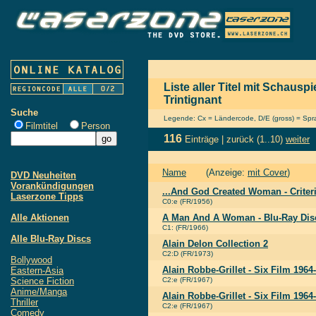
Liste aller Titel mit Schausp
Trintignant
Suche
Legende: Cx = Ländercode, D/E (gross) = Sprac
Filmtitel
Person
116
Einträge |
zurück
(1..10)
weiter
Name
(Anzeige:
mit Cover
)
DVD Neuheiten
Vorankündigungen
...And God Created Woman - Criter
Laserzone Tipps
C0:e (FR/1956)
Alle Aktionen
A Man And A Woman - Blu-Ray Disc 
C1: (FR/1966)
Alle Blu-Ray Discs
Alain Delon Collection 2
C2:D (FR/1973)
Bollywood
Alain Robbe-Grillet - Six Film 1964
Eastern-Asia
Science Fiction
C2:e (FR/1967)
Anime/Manga
Alain Robbe-Grillet - Six Film 1964
Thriller
C2:e (FR/1967)
Comedy