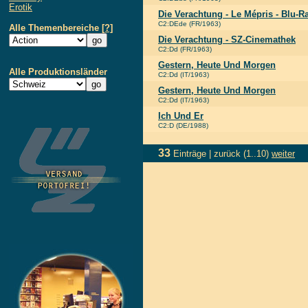
Erotik
Die Verachtung - Le Mépris - Blu-R
C2:DEde (FR/1963)
Alle Themenbereiche
[?]
Die Verachtung - SZ-Cinemathek
C2:Dd (FR/1963)
Gestern, Heute Und Morgen
Alle Produktionsländer
C2:Dd (IT/1963)
Gestern, Heute Und Morgen
C2:Dd (IT/1963)
Ich Und Er
C2:D (DE/1988)
33
Einträge |
zurück
(1..10)
weiter