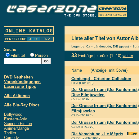
Liste aller Titel von Autor Al
Legende: Cx = Ländercode, D/E (gross) = Sprach
Suche
33
Filmtitel
Person
Einträge |
zurück
(1..10)
weiter
Name
(Anzeige:
mit Cover
)
DVD Neuheiten
Contempt - Criterion Collection
Vorankündigungen
C1:e (FR/1963)
Laserzone Tipps
Der Grosse Irrtum (Der Konformist
Disc Filmjuwelen
Alle Aktionen
C2:D (IT/1970)
Alle Blu-Ray Discs
Der Grosse Irrtum (Der Konformist)
Filmjuwelen
Bollywood
C2:D (IT/1970)
Eastern-Asia
Der Grosse Irrtum (Der Konformist)
Science Fiction
C2:Dd (IT/1970)
Anime/Manga
Thriller
Die Verachtung - Le Mépris
Comedy
C2:DEde (FR/1963)