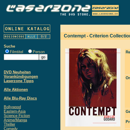
Contempt - Criterion Collectio
Suche
Filmtitel
Person
Re
DVD Neuheiten
Vorankündigungen
Or
Laserzone Tipps
Alle Aktionen
Alle Blu-Ray Discs
Bollywood
Eastern-Asia
Ge
Science Fiction
Anime/Manga
Pr
Thriller
Comedy