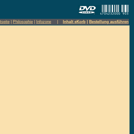
tseite
|
Philosophie
|
Infozone
|
Inhalt eKorb
|
Bestellung ausführen