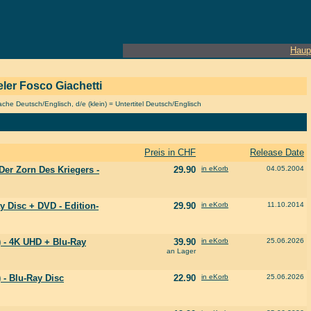
Haup
ieler Fosco Giachetti
he Deutsch/Englisch, d/e (klein) = Untertitel Deutsch/Englisch
Preis in CHF
Release Date
 Der Zorn Des Kriegers -
29.90
in eKorb
04.05.2004
 Disc + DVD - Edition-
29.90
in eKorb
11.10.2014
) - 4K UHD + Blu-Ray
39.90
in eKorb
25.06.2026
an Lager
 - Blu-Ray Disc
22.90
in eKorb
25.06.2026