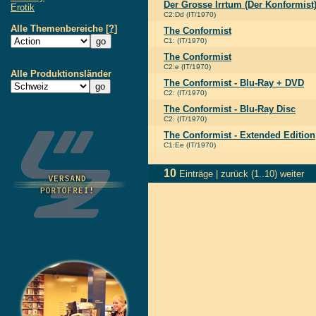
Der Grosse Irrtum (Der Konformist
Erotik
C2:Dd (IT/1970)
Alle Themenbereiche
[?]
The Conformist
C1: (IT/1970)
The Conformist
C2:e (IT/1970)
Alle Produktionsländer
The Conformist - Blu-Ray + DVD
C2: (IT/1970)
The Conformist - Blu-Ray Disc
C2: (IT/1970)
The Conformist - Extended Edition
C1:Ee (IT/1970)
10
Einträge |
zurück
(1..10)
weiter