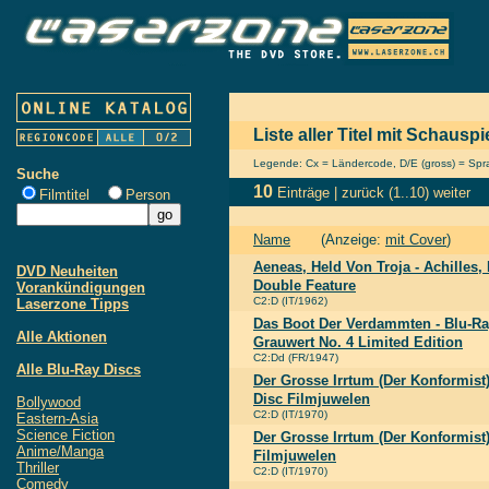
Liste aller Titel mit Schausp
Legende: Cx = Ländercode, D/E (gross) = Sprac
Suche
10
Einträge |
zurück
(1..10)
weiter
Filmtitel
Person
Name
(Anzeige:
mit Cover
)
Aeneas, Held Von Troja - Achilles,
DVD Neuheiten
Double Feature
Vorankündigungen
C2:D (IT/1962)
Laserzone Tipps
Das Boot Der Verdammten - Blu-Ray
Alle Aktionen
Grauwert No. 4 Limited Edition
C2:Dd (FR/1947)
Alle Blu-Ray Discs
Der Grosse Irrtum (Der Konformist
Disc Filmjuwelen
Bollywood
C2:D (IT/1970)
Eastern-Asia
Science Fiction
Der Grosse Irrtum (Der Konformist)
Anime/Manga
Filmjuwelen
Thriller
C2:D (IT/1970)
Comedy