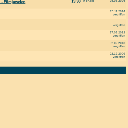
19.90
in eKorb
25.06.2026
) - Filmjuwelen
25.11.2014
vergriffen
vergriffen
27.02.2012
vergriffen
02.09.2013
vergriffen
02.12.2006
vergriffen