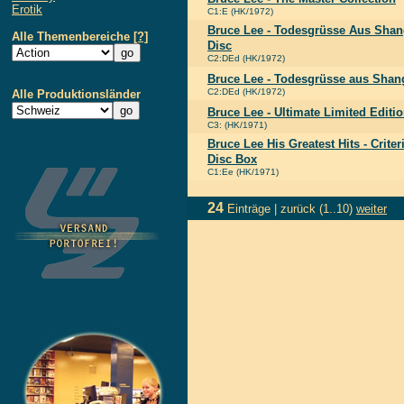
Erotik
C1:E (HK/1972)
Bruce Lee - Todesgrüsse Aus Shang
Alle Themenbereiche
[?]
Disc
C2:DEd (HK/1972)
Bruce Lee - Todesgrüsse aus Shan
C2:DEd (HK/1972)
Alle Produktionsländer
Bruce Lee - Ultimate Limited Editi
C3: (HK/1971)
Bruce Lee His Greatest Hits - Criter
Disc Box
C1:Ee (HK/1971)
24
Einträge |
zurück
(1..10)
weiter