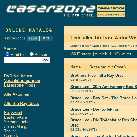
Liste aller Titel von Autor We
Legende: Cx = Ländercode, D/E (gross) = Sprach
Suche
24
Einträge |
zurück
(1..10)
weiter
Filmtitel
Person
Name
(Anzeige:
mit Cover
)
Brothers Five - Blu-Ray Disc
DVD Neuheiten
C1: (HK/1970)
Vorankündigungen
Laserzone Tipps
Bruce Lee - 30th Anniversary Box S
C2:E (HK/1972)
Alle Aktionen
Bruce Lee - Box Set - The Bruce Le
C2:DE (HK/1971)
Alle Blu-Ray Discs
Bruce Lee - Die Kollektion
Bollywood
C2:D (HK/1972)
Eastern-Asia
Bruce Lee - Die Todesfaust Des Che
Science Fiction
Disc
Anime/Manga
C2:DEd (HK/1971)
Thriller
Comedy
Bruce Lee - The Master Collection