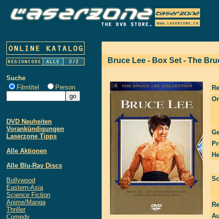
Bruce Lee - Box Set - The Bru
Suche
Filmtitel
Person
Re
Or
DVD Neuheiten
Vorankündigungen
Ge
Laserzone Tipps
Pr
Alle Aktionen
He
Alle Blu-Ray Discs
Sc
Bollywood
Eastern-Asia
Science Fiction
Anime/Manga
Re
Thriller
Au
Comedy