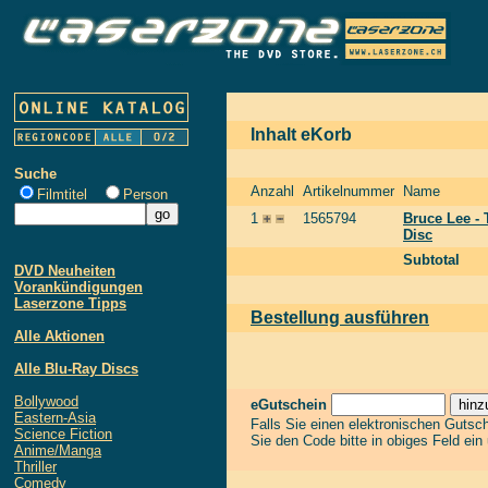
Inhalt eKorb
Suche
Anzahl
Artikelnummer
Name
Filmtitel
Person
1
1565794
Bruce Lee -
Disc
Subtotal
DVD Neuheiten
Vorankündigungen
Laserzone Tipps
Bestellung ausführen
Alle Aktionen
Alle Blu-Ray Discs
Bollywood
eGutschein
Eastern-Asia
Falls Sie einen elektronischen Gutsc
Science Fiction
Sie den Code bitte in obiges Feld ein
Anime/Manga
Thriller
Comedy