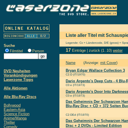
Liste aller Titel mit Schauspi
Legende: Cx = Ländercode, D/E (gross) = Sprach
Suche
17
Einträge |
zurück
(1..10)
weiter
Filmtitel
Person
Name
(Anzeige:
mit Cover
)
Bryan Edgar Wallace Collection 3
DVD Neuheiten
C2:D (IT/1970)
Vorankündigungen
Laserzone Tipps
Dario Argento's Deep Cuts - 4 Blu-
C0:e (IT/1973)
Alle Aktionen
Dario Argento's Door Into Darknes
C0:e (IT/1973)
Alle Blu-Ray Discs
Das Geheimnis Der Schwarzen Han
Bollywood
Blu-Ray Disc + CD + 372 Seiten Bu
Eastern-Asia
Science Fiction
C2:DEd (IT/1970)
Anime/Manga
Das Geheimnis Der Schwarzen Han
Thriller
Disc + 2 DVDs - Limited Edition
Comedy