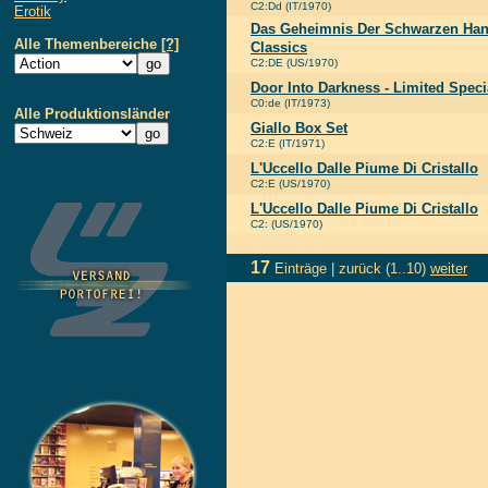
C2:Dd (IT/1970)
Erotik
Das Geheimnis Der Schwarzen Han
Alle Themenbereiche
[?]
Classics
C2:DE (US/1970)
Door Into Darkness - Limited Speci
C0:de (IT/1973)
Alle Produktionsländer
Giallo Box Set
C2:E (IT/1971)
L'Uccello Dalle Piume Di Cristallo
C2:E (US/1970)
L'Uccello Dalle Piume Di Cristallo
C2: (US/1970)
17
Einträge |
zurück
(1..10)
weiter