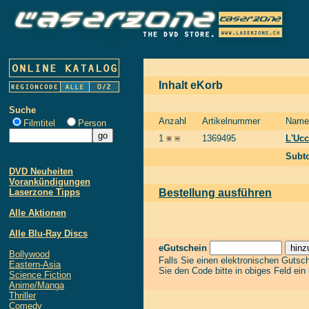
Inhalt eKorb
Suche
Anzahl
Artikelnummer
Name
Filmtitel
Person
1
1369495
L'Ucc
Subto
DVD Neuheiten
Vorankündigungen
Laserzone Tipps
Bestellung ausführen
Alle Aktionen
Alle Blu-Ray Discs
eGutschein
Bollywood
Falls Sie einen elektronischen Gutsc
Eastern-Asia
Sie den Code bitte in obiges Feld ein
Science Fiction
Anime/Manga
Thriller
Comedy