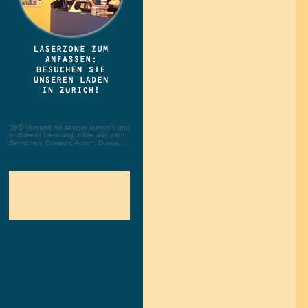
DVD Versand mit riesiger Auswahl und
portofreier Lieferung. Filme aus allen
Bereichen: Comedy, Action, Drama, ...