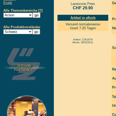
Erotik
Ge
Laserzone Preis
CHF 29.90
Alle Themenbereiche
[?]
Artikel in eKorb
Pr
Versand normalerweise
Alle Produktionsländer
innert 7-20 Tagen
He
Artikel: 1291879
Movie: 90025511
Sc
Re
Au
Pr
Sp
Un
Co