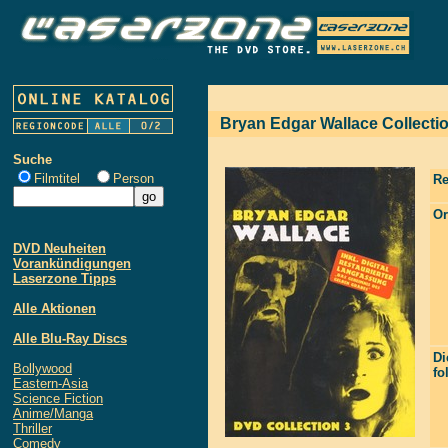
Bryan Edgar Wallace Collecti
Suche
Filmtitel
Person
Re
Or
DVD Neuheiten
Vorankündigungen
Laserzone Tipps
Alle Aktionen
Alle Blu-Ray Discs
Di
Bollywood
fo
Eastern-Asia
Science Fiction
Anime/Manga
Thriller
Comedy