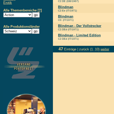
C2:DE (GB/1967)
Erotik
Blindman
Alle Themenbereiche
[?]
C2:Ee (IT/1971)
Blindman
C0: (IT/1971)
Blindman - Der Vollstrecker
Alle Produktionsländer
C2:DEd (IT/1971)
Blindman - Limited Edition
C2:DEd (IT/1971)
47
Einträge |
zurück
(1..10)
weiter