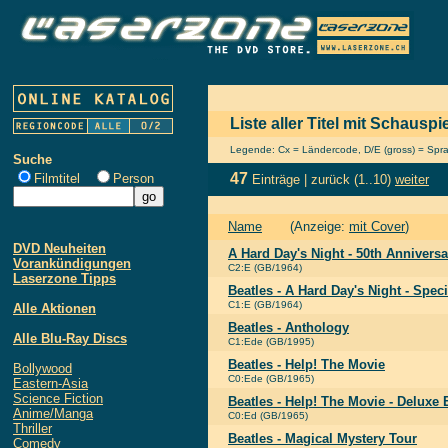
Liste aller Titel mit Schauspi
Legende: Cx = Ländercode, D/E (gross) = Sprach
Suche
47
Filmtitel
Person
Einträge |
zurück
(1..10)
weiter
Name
(Anzeige:
mit Cover
)
DVD Neuheiten
A Hard Day's Night - 50th Anniversa
Vorankündigungen
C2:E (GB/1964)
Laserzone Tipps
Beatles - A Hard Day's Night - Speci
C1:E (GB/1964)
Alle Aktionen
Beatles - Anthology
Alle Blu-Ray Discs
C1:Ede (GB/1995)
Beatles - Help! The Movie
Bollywood
C0:Ede (GB/1965)
Eastern-Asia
Science Fiction
Beatles - Help! The Movie - Deluxe 
Anime/Manga
C0:Ed (GB/1965)
Thriller
Beatles - Magical Mystery Tour
Comedy