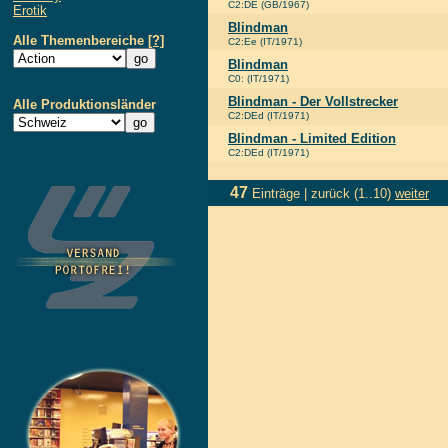
C2:DE (GB/1967)
Erotik
Blindman
Alle Themenbereiche
[?]
C2:Ee (IT/1971)
Blindman
C0: (IT/1971)
Blindman - Der Vollstrecker
Alle Produktionsländer
C2:DEd (IT/1971)
Blindman - Limited Edition
C2:DEd (IT/1971)
47
Einträge |
zurück
(1..10)
weiter