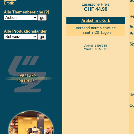
Sc
Erotik
Laserzone Preis
CHF 44.90
Alle Themenbereiche
[?]
Re
Artikel in eKorb
Au
Versand normalerweise
Alle Produktionsländer
innert 7-20 Tagen
Pr
Sp
Artikel: 1496786
Movie: 90158301
Un
Co