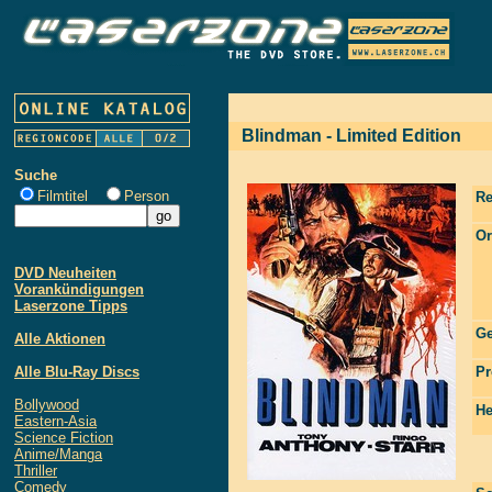
Blindman - Limited Edition
Suche
Filmtitel
Person
Re
Or
DVD Neuheiten
Vorankündigungen
Laserzone Tipps
Ge
Alle Aktionen
Alle Blu-Ray Discs
Pr
Bollywood
He
Eastern-Asia
Science Fiction
Anime/Manga
Thriller
Comedy