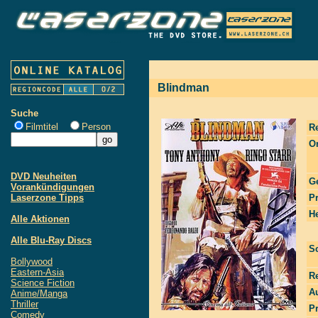
Blindman
Suche
Filmtitel
Person
R
Or
DVD Neuheiten
G
Vorankündigungen
Laserzone Tipps
P
He
Alle Aktionen
Alle Blu-Ray Discs
S
Bollywood
Eastern-Asia
R
Science Fiction
Au
Anime/Manga
Thriller
P
Comedy