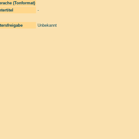
prache (Tonformat)
tertitel
-
tersfreigabe
Unbekannt
Laserzone Online Shop. The Filmfreaks That Care. Enter