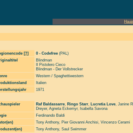
Haup
egionencode [
?
]
0 - Codefree
(PAL)
iginaltitel
Blindman
Il Pistolero Cieco
Blindman - Der Vollstrecker
enre
Western / Spaghettiwestern
roduktionsland
Italien
rstellungsjahr
1971
chauspieler
Raf Baldassarre
,
Ringo Starr
,
Lucretia Love
,
Janine 
Dreyer
,
Agneta Eckemyr
,
Isabella Savona
egie
Ferdinando Baldi
tor(en)
Tony Anthony
,
Pier Giovanni Anchisi
,
Vincenzo Cerami
roduzent(en)
Tony Anthony
,
Saul Swimmer