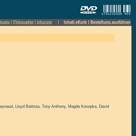
tseite
|
Philosophie
|
Infozone
|
Inhalt eKorb
|
Bestellung ausführen
Reynaud
,
Lloyd Battista
,
Tony Anthony
,
Magda Konopka
,
David