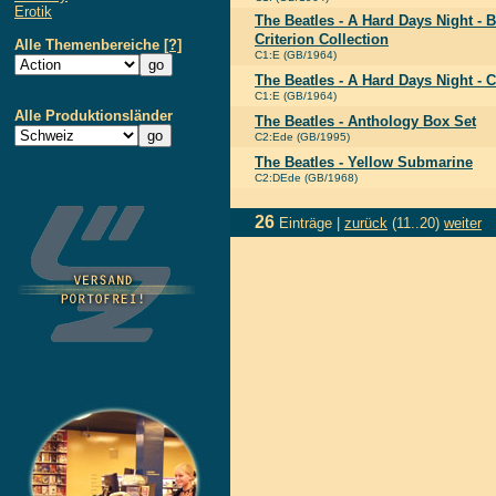
Erotik
The Beatles - A Hard Days Night - 
Criterion Collection
Alle Themenbereiche
[?]
C1:E (GB/1964)
The Beatles - A Hard Days Night - C
C1:E (GB/1964)
Alle Produktionsländer
The Beatles - Anthology Box Set
C2:Ede (GB/1995)
The Beatles - Yellow Submarine
C2:DEde (GB/1968)
26
Einträge |
zurück
(11..20)
weiter