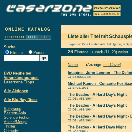
Liste aller Titel mit Schausp
Legende: Cx = Ländercode, D/E (gross) = Sprach
Suche
26
Einträge |
zurück
(11..20)
weiter
Filmtitel
Person
Name
(Anzeige:
mit Cover
)
Imagine - John Lennon - The Definit
DVD Neuheiten
C1:Ee (US/1988)
Vorankündigungen
Laserzone Tipps
Michael Kamen - Concerto For Sa
C1:E (US/1991)
Alle Aktionen
The Beatles - A Hard Day's Night
C2:DEd (GB/1964)
Alle Blu-Ray Discs
The Beatles - A Hard Day's Night
Bollywood
C2:DEd (GB/1964)
Eastern-Asia
The Beatles - A Hard Day's Night - 
Science Fiction
C2:DEd (GB/1964)
Anime/Manga
Thriller
The Beatles - A Hard Days Night
Comedy
C1: (GB/1964)