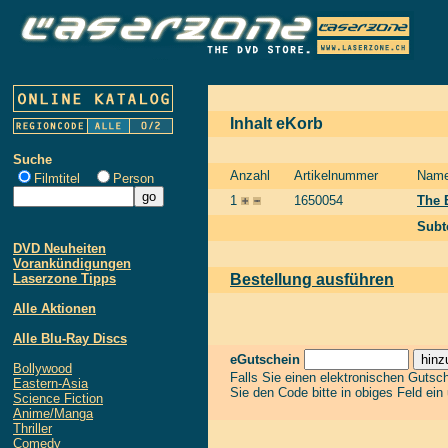
Inhalt eKorb
Suche
Anzahl
Artikelnummer
Nam
Filmtitel
Person
1
1650054
The 
Subt
DVD Neuheiten
Vorankündigungen
Laserzone Tipps
Bestellung ausführen
Alle Aktionen
Alle Blu-Ray Discs
eGutschein
Bollywood
Falls Sie einen elektronischen Gutsc
Eastern-Asia
Sie den Code bitte in obiges Feld ein
Science Fiction
Anime/Manga
Thriller
Comedy