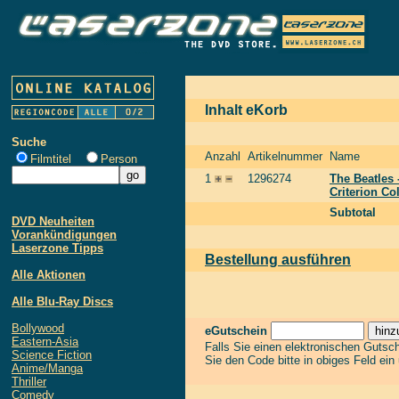
Inhalt eKorb
Suche
Anzahl
Artikelnummer
Name
Filmtitel
Person
1
1296274
The Beatles 
Criterion Co
Subtotal
DVD Neuheiten
Vorankündigungen
Laserzone Tipps
Bestellung ausführen
Alle Aktionen
Alle Blu-Ray Discs
Bollywood
eGutschein
Eastern-Asia
Falls Sie einen elektronischen Gutsc
Science Fiction
Sie den Code bitte in obiges Feld ein
Anime/Manga
Thriller
Comedy