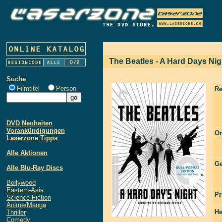
The Beatles - A Hard Days Nigh
Suche
Filmtitel
Person
Re
DVD Neuheiten
Vorankündigungen
Or
Laserzone Tipps
Alle Aktionen
Ge
Alle Blu-Ray Discs
Bollywood
Eastern-Asia
Pr
Science Fiction
Anime/Manga
He
Thriller
Comedy