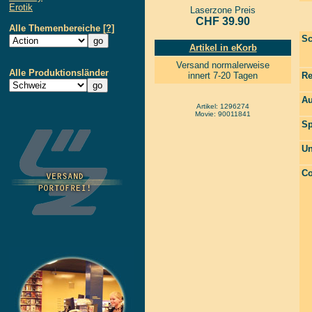
Erotik
Laserzone Preis
CHF 39.90
Alle Themenbereiche
[?]
Sc
Artikel in eKorb
Versand normalerweise
Alle Produktionsländer
innert 7-20 Tagen
Re
Au
Artikel: 1296274
Movie: 90011841
Sp
Un
Co