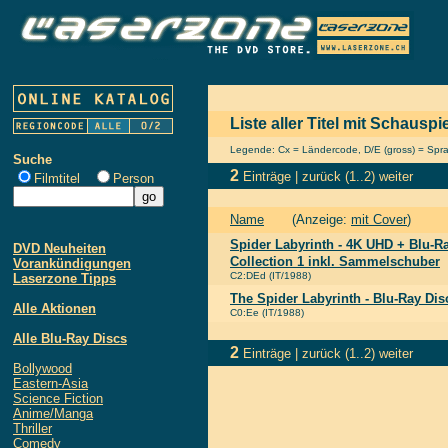
Liste aller Titel mit Schauspi
Legende: Cx = Ländercode, D/E (gross) = Sprach
Suche
2
Einträge |
zurück
(1..2)
weiter
Filmtitel
Person
Name
(Anzeige:
mit Cover
)
Spider Labyrinth - 4K UHD + Blu-Ra
DVD Neuheiten
Collection 1 inkl. Sammelschuber
Vorankündigungen
C2:DEd (IT/1988)
Laserzone Tipps
The Spider Labyrinth - Blu-Ray Dis
Alle Aktionen
C0:Ee (IT/1988)
Alle Blu-Ray Discs
2
Einträge |
zurück
(1..2)
weiter
Bollywood
Eastern-Asia
Science Fiction
Anime/Manga
Thriller
Comedy