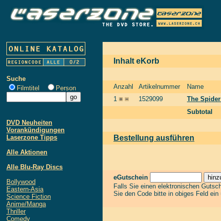
Inhalt eKorb
Suche
Anzahl
Artikelnummer
Name
Filmtitel
Person
1
1529099
The Spider
Subtotal
DVD Neuheiten
Vorankündigungen
Laserzone Tipps
Bestellung ausführen
Alle Aktionen
Alle Blu-Ray Discs
eGutschein
Bollywood
Falls Sie einen elektronischen Gutsc
Eastern-Asia
Sie den Code bitte in obiges Feld ein
Science Fiction
Anime/Manga
Thriller
Comedy