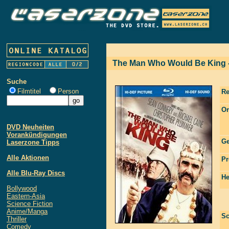
The Man Who Would Be King -
Suche
Filmtitel
Person
Re
Or
DVD Neuheiten
Vorankündigungen
Ge
Laserzone Tipps
Alle Aktionen
Pr
Alle Blu-Ray Discs
He
Bollywood
Eastern-Asia
Science Fiction
Anime/Manga
Sc
Thriller
Comedy