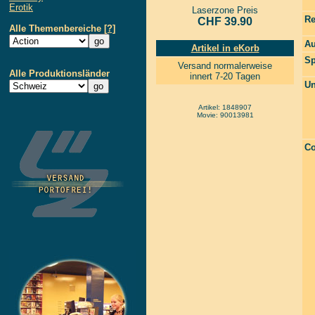
Erotik
Laserzone Preis
Re
CHF 39.90
Alle Themenbereiche
[?]
Au
Artikel in eKorb
Sp
Versand normalerweise
Alle Produktionsländer
innert 7-20 Tagen
Un
Artikel: 1848907
Movie: 90013981
Co