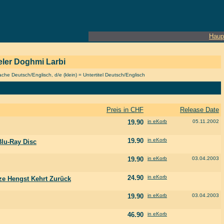
Haup
ieler Doghmi Larbi
he Deutsch/Englisch, d/e (klein) = Untertitel Deutsch/Englisch
Preis in CHF
Release Date
19.90
in eKorb
05.11.2002
19.90
in eKorb
Blu-Ray Disc
19.90
in eKorb
03.04.2003
24.90
in eKorb
ze Hengst Kehrt Zurück
19.90
in eKorb
03.04.2003
46.90
in eKorb