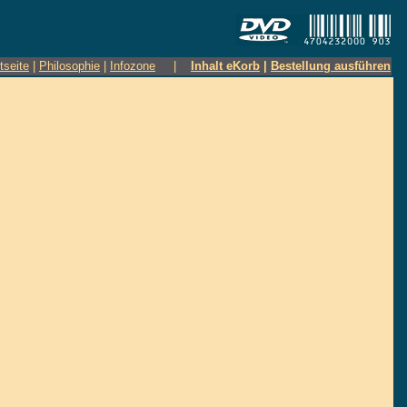
tseite
|
Philosophie
|
Infozone
|
Inhalt eKorb
|
Bestellung ausführen