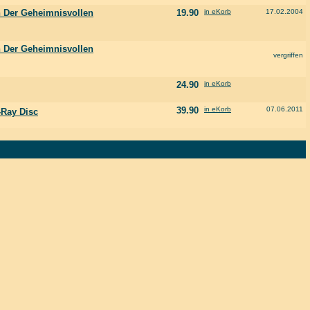
h Der Geheimnisvollen
19.90
in eKorb
17.02.2004
h Der Geheimnisvollen
vergriffen
24.90
in eKorb
39.90
in eKorb
07.06.2011
-Ray Disc