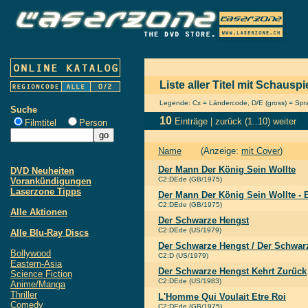
Liste aller Titel mit Schausp
Legende: Cx = Ländercode, D/E (gross) = Sprac
Suche
10
Einträge |
zurück
(1..10)
weiter
Filmtitel
Person
Name
(Anzeige:
mit Cover
)
Der Mann Der König Sein Wollte
DVD Neuheiten
C2:DEde (GB/1975)
Vorankündigungen
Laserzone Tipps
Der Mann Der König Sein Wollte - 
C2:DEde (GB/1975)
Alle Aktionen
Der Schwarze Hengst
C2:DEde (US/1979)
Alle Blu-Ray Discs
Der Schwarze Hengst / Der Schwar
Bollywood
C2:D (US/1979)
Eastern-Asia
Der Schwarze Hengst Kehrt Zurück
Science Fiction
C2:DEde (US/1983)
Anime/Manga
Thriller
L'Homme Qui Voulait Etre Roi
Comedy
C2:DEde (GB/1975)