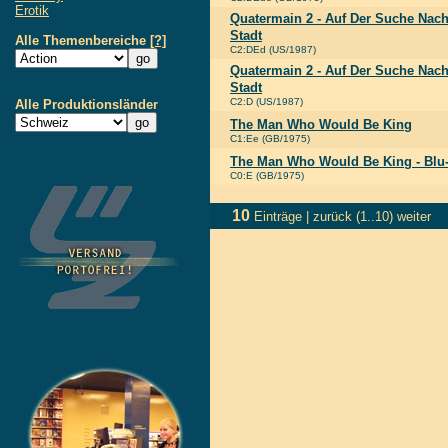
Erotik
Quatermain 2 - Auf Der Suche Nac
Stadt
Alle Themenbereiche
[?]
C2:DEd (US/1987)
Quatermain 2 - Auf Der Suche Nac
Stadt
C2:D (US/1987)
Alle Produktionsländer
The Man Who Would Be King
C1:Ee (GB/1975)
The Man Who Would Be King - Blu
C0:E (GB/1975)
10
Einträge |
zurück
(1..10)
weiter