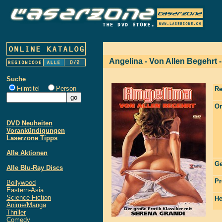
Angelina - Von Allen Begehrt 
Suche
Filmtitel
Person
Re
Or
DVD Neuheiten
Vorankündigungen
Laserzone Tipps
Alle Aktionen
Ge
Alle Blu-Ray Discs
Pr
Bollywood
Eastern-Asia
Science Fiction
He
Anime/Manga
Thriller
Comedy