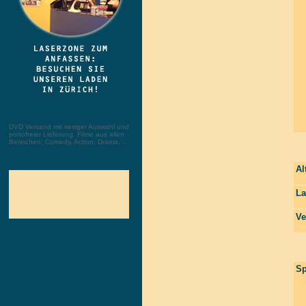
DVD Versand mit riesiger Auswahl und
portofreier Lieferung. Filme aus allen
Bereichen: Comedy, Action, Drama, ...
Al
La
Ve
Sp