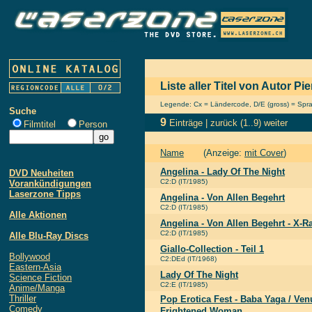
Liste aller Titel von Autor P
Legende: Cx = Ländercode, D/E (gross) = Sprach
Suche
9
Einträge |
zurück
(1..9)
weiter
Filmtitel
Person
Name
(Anzeige:
mit Cover
)
Angelina - Lady Of The Night
DVD Neuheiten
C2:D (IT/1985)
Vorankündigungen
Laserzone Tipps
Angelina - Von Allen Begehrt
C2:D (IT/1985)
Alle Aktionen
Angelina - Von Allen Begehrt - X-R
C2:D (IT/1985)
Alle Blu-Ray Discs
Giallo-Collection - Teil 1
Bollywood
C2:DEd (IT/1968)
Eastern-Asia
Lady Of The Night
Science Fiction
C2:E (IT/1985)
Anime/Manga
Thriller
Pop Erotica Fest - Baba Yaga / Ven
Comedy
Frightened Woman