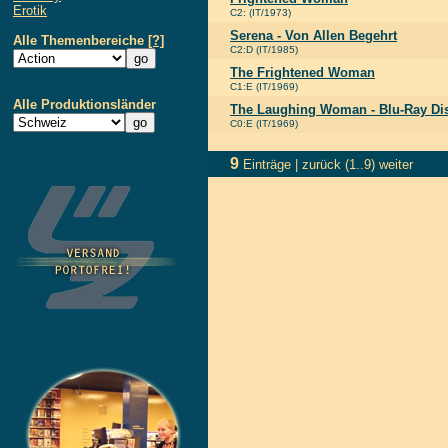
Erotik
C2: (IT/1973)
Serena - Von Allen Begehrt
Alle Themenbereiche
[?]
C2:D (IT/1985)
The Frightened Woman
C1:E (IT/1969)
Alle Produktionsländer
The Laughing Woman - Blu-Ray Di
C0:E (IT/1969)
9
Einträge |
zurück
(1..9)
weiter