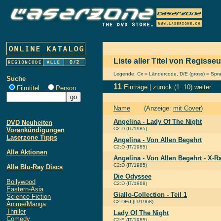
Liste aller Titel von Regiss
Legende: Cx = Ländercode, D/E (gross) = Sprach
Suche
11
Einträge |
zurück
(1..10)
weiter
Filmtitel
Person
Name
(Anzeige:
mit Cover
)
Angelina - Lady Of The Night
DVD Neuheiten
C2:D (IT/1985)
Vorankündigungen
Laserzone Tipps
Angelina - Von Allen Begehrt
C2:D (IT/1985)
Alle Aktionen
Angelina - Von Allen Begehrt - X-R
C2:D (IT/1985)
Alle Blu-Ray Discs
Die Odyssee
Bollywood
C2:D (IT/1968)
Eastern-Asia
Giallo-Collection - Teil 1
Science Fiction
C2:DEd (IT/1968)
Anime/Manga
Thriller
Lady Of The Night
Comedy
C2:E (IT/1985)