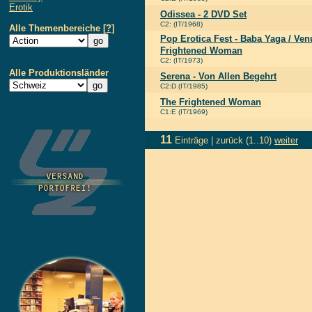
Erotik
Odissea - 2 DVD Set
C2: (IT/1968)
Alle Themenbereiche
[?]
Pop Erotica Fest - Baba Yaga / Ven
Frightened Woman
C2: (IT/1973)
Alle Produktionsländer
Serena - Von Allen Begehrt
C2:D (IT/1985)
The Frightened Woman
C1:E (IT/1969)
11
Einträge |
zurück
(1..10)
weiter