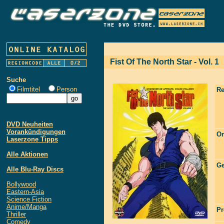
Fist Of The North Star - Vol. 1
Suche
Filmtitel
Person
Re
DVD Neuheiten
Vorankündigungen
Or
Laserzone Tipps
Alle Aktionen
Ge
Alle Blu-Ray Discs
Bollywood
Eastern-Asia
Science Fiction
Anime/Manga
Pr
Thriller
Comedy