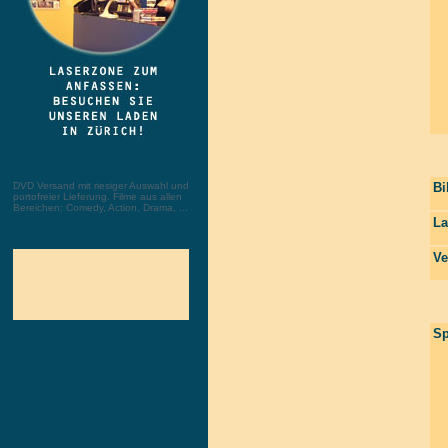
DVD Versand mit riesiger Auswahl und
Bi
portofreier Lieferung. Filme aus allen
Bereichen: Comedy, Action, Drama, ...
La
Ve
Sp