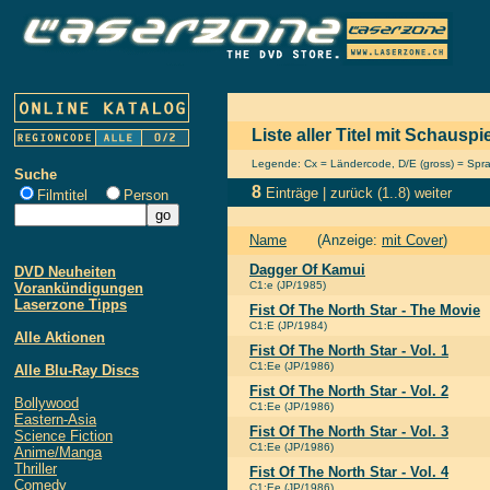
Liste aller Titel mit Schausp
Legende: Cx = Ländercode, D/E (gross) = Sprach
Suche
8
Einträge |
zurück
(1..8)
weiter
Filmtitel
Person
Name
(Anzeige:
mit Cover
)
Dagger Of Kamui
DVD Neuheiten
C1:e (JP/1985)
Vorankündigungen
Laserzone Tipps
Fist Of The North Star - The Movie
C1:E (JP/1984)
Alle Aktionen
Fist Of The North Star - Vol. 1
C1:Ee (JP/1986)
Alle Blu-Ray Discs
Fist Of The North Star - Vol. 2
Bollywood
C1:Ee (JP/1986)
Eastern-Asia
Fist Of The North Star - Vol. 3
Science Fiction
C1:Ee (JP/1986)
Anime/Manga
Thriller
Fist Of The North Star - Vol. 4
Comedy
C1:Ee (JP/1986)