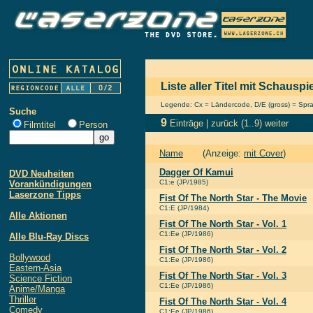
Liste aller Titel mit Schausp
Legende: Cx = Ländercode, D/E (gross) = Sprach
Suche
9
Einträge |
zurück
(1..9)
weiter
Filmtitel
Person
Name
(Anzeige:
mit Cover
)
Dagger Of Kamui
DVD Neuheiten
C1:e (JP/1985)
Vorankündigungen
Laserzone Tipps
Fist Of The North Star - The Movie
C1:E (JP/1984)
Alle Aktionen
Fist Of The North Star - Vol. 1
C1:Ee (JP/1986)
Alle Blu-Ray Discs
Fist Of The North Star - Vol. 2
Bollywood
C1:Ee (JP/1986)
Eastern-Asia
Fist Of The North Star - Vol. 3
Science Fiction
C1:Ee (JP/1986)
Anime/Manga
Thriller
Fist Of The North Star - Vol. 4
Comedy
C1:Ee (JP/1986)