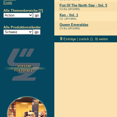
Erotik
Fist Of The North Star - Vol. 5
C1:Ee (JP/1986)
Alle Themenbereiche
[?]
Ken - Vol. 1
C2: (JP/1984)
Queen Emeraldas
Alle Produktionsländer
C1:Ee (JP/1998)
9
Einträge |
zurück
(1..9)
weiter